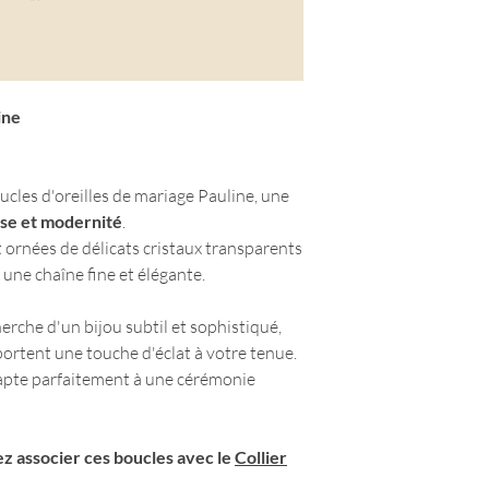
Retour possible 
Ranger votre bijo
convient pas.
l'humidité et de
utilisation. Un é
Garantie 12 moi
le protéger de l'
uniquement si le
ine
d'utilisation son
ucles d'oreilles de mariage Pauline, une
sse et modernité
.
t ornées de délicats cristaux transparents
une chaîne fine et élégante.
herche d'un bijou subtil et sophistiqué,
portent une touche d'éclat à votre tenue.
dapte parfaitement à une cérémonie
.
z associer ces boucles avec le
Collier