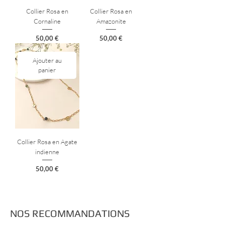
Collier Rosa en
Collier Rosa en
Cornaline
Amazonite
Prix
Prix
50,00 €
50,00 €
Ajouter au
panier
Collier Rosa en Agate
indienne
Prix
50,00 €
NOS RECOMMANDATIONS