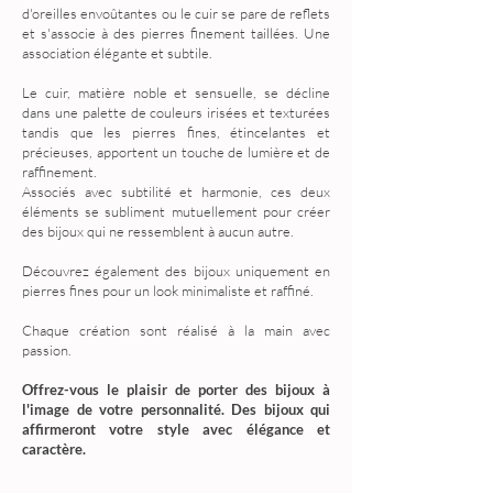
d'oreilles envoûtantes ou le cuir se pare de reflets
et s'associe à des pierres finement taillées. Une
association élégante et subtile.
Le cuir, matière noble et sensuelle, se décline
dans une palette de couleurs irisées et texturées
tandis que les pierres fines, étincelantes et
précieuses, apportent un touche de lumière et de
raffinement.
Associés avec subtilité et harmonie, ces deux
éléments se subliment mutuellement pour créer
des bijoux qui ne ressemblent à aucun autre.
Découvrez également des bijoux uniquement en
pierres fines pour un look minimaliste et raffiné.
Chaque création sont réalisé à la main avec
passion.
Offrez-vous le plaisir de porter des bijoux à
l'image de votre personnalité. Des bijoux qui
affirmeront votre style avec élégance et
caractère.